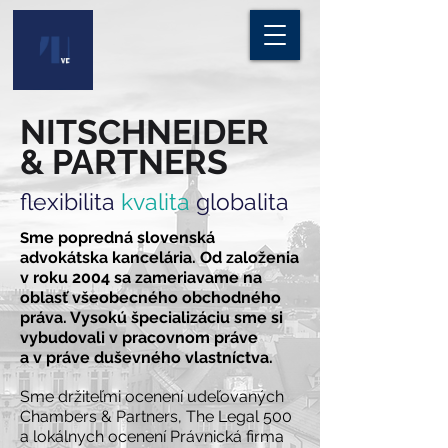
NITSCHNEIDER
& PARTNERS
flexibilita
kvalita
globalita
me popredná slovenská
S
advokátska kancelária. Od založenia
v roku 2004 sa zameriavame na
oblasť všeobecného obchodného
práva. Vysokú špecializáciu sme si
vybudovali v pracovnom práve
a v práve duševného vlastníctva.
Sme držiteľmi ocenení udeľovaných
Chambers & Partners, The Legal 500
a lokálnych ocenení Právnická firma