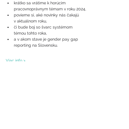
krátko sa vrátime k horúcim 
pracovnoprávnym témam v roku 2024,
povieme si, aké novinky nás čakajú 
v aktuálnom roku,
či bude boj so švarc systémom 
témou tohto roka,
a v akom stave je gender pay gap 
reporting na Slovensku.
Viac info >
Zdieľaj tento event
Copyright 2024
NITSCHNEIDER &