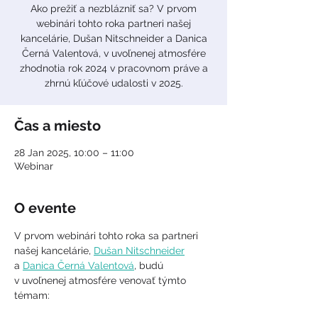
Ako prežiť a nezblázniť sa? V prvom
webinári tohto roka partneri našej
kancelárie, Dušan Nitschneider a Danica
Černá Valentová, v uvoľnenej atmosfére
zhodnotia rok 2024 v pracovnom práve a
zhrnú kľúčové udalosti v 2025.
Čas a miesto
28 Jan 2025, 10:00 – 11:00
Webinar
O evente
V prvom webinári tohto roka sa partneri 
našej kancelárie, 
Dušan Nitschneider
a 
Danica Černá Valentová
, budú 
v uvoľnenej atmosfére venovať týmto 
témam: