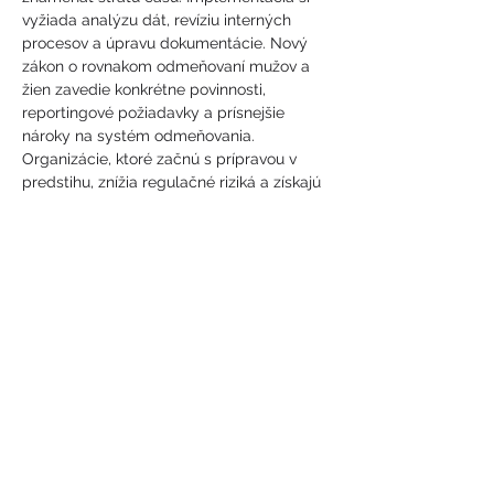
vyžiada analýzu dát, revíziu interných 
procesov a úpravu dokumentácie. Nový 
zákon o rovnakom odmeňovaní mužov a 
žien zavedie konkrétne povinnosti, 
reportingové požiadavky a prísnejšie 
nároky na systém odmeňovania. 
Organizácie, ktoré začnú s prípravou v 
predstihu, znížia regulačné riziká a získajú 
konkurenčnú výhodu.
Na našom 
HR webinári
:
✅ predstavíme realistický časový plán 
príprav,
✅ ukážeme konkrétne kroky, ktoré je 
potrebné urobiť ešte pred účinnosťou 
zákona,
Ukázať viac
Zdieľajte toto podujatie