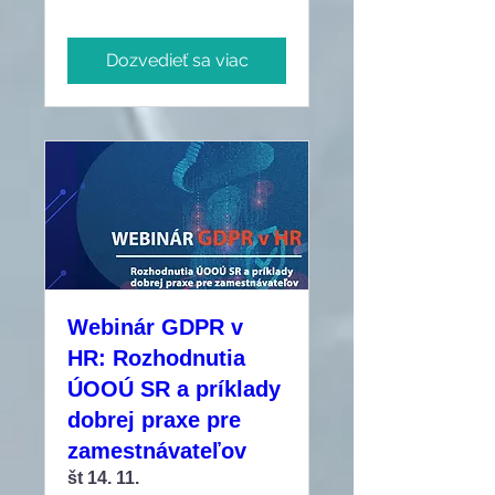
Dozvedieť sa viac
Webinár GDPR v
HR: Rozhodnutia
ÚOOÚ SR a príklady
dobrej praxe pre
zamestnávateľov
št 14. 11.