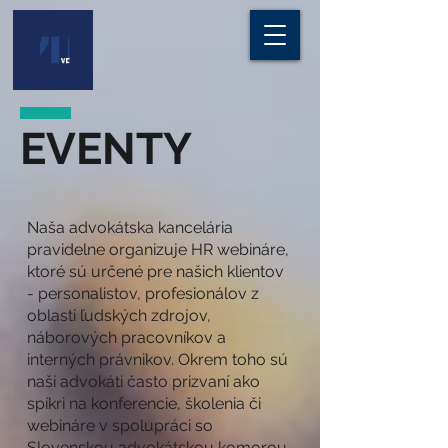
EVENTY
Naša advokátska kancelária
pravidelne organizuje HR webináre,
ktoré sú určené pre našich klientov
- personalistov, profesionálov z
oblasti ľudských zdrojov,
náborových pracovníkov a
interných právnikov. Okrem toho sú
naši advokáti často prizvaní ako
spíkri na konferencie, školenia či
webináre v spolupráci so
Slovenskou advokátskou komorou,