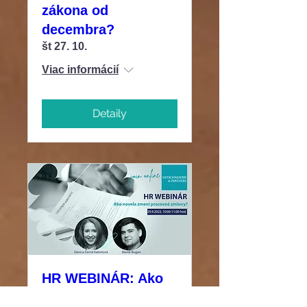
zákona od
decembra?
št 27. 10.
Viac informácií
Detaily
HR WEBINÁR: Ako
novela zmení