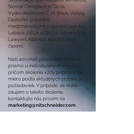
Slovak Compliance Circle,
Vydavateľstvom C. H. Beck, Verlag
Dashöfer, prípadne
medzinárodnými organizáciami Ius
Laboris, EELA a Global Advertising
Lawyers Alliance, ktorých sme
členmi.
Naši advokáti pravidelne školia aj
priamo u individuálnych klientov,
pričom školenia vždy pripravia na
mieru podľa aktuálnych potrieb a
požiadaviek. V prípade, ak máte
záujem o takéto školenie,
kontaktujte nás prosím na
marketing@nitschneider.com
.