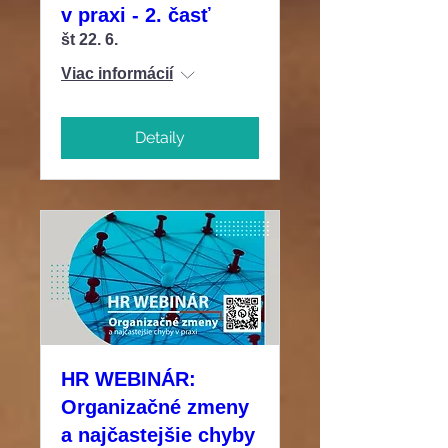
v praxi - 2. časť
št 22. 6.
Viac informácií
Detaily
HR WEBINÁR:
Organizačné zmeny
a najčastejšie chyby