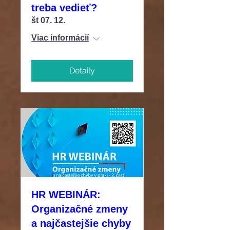
treba vedieť?
št 07. 12.
Viac informácií
Detaily
HR WEBINÁR:
Organizačné zmeny
a najčastejšie chyby