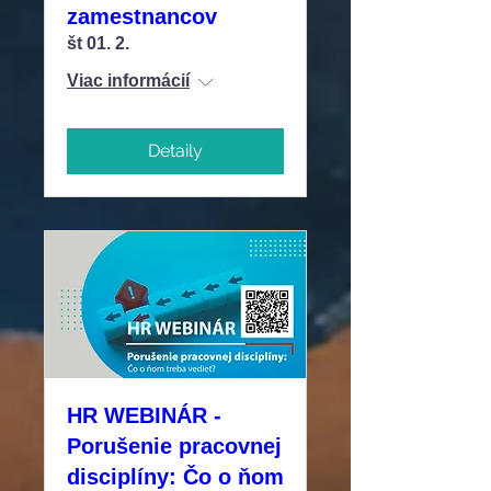
zamestnancov
št 01. 2.
Viac informácií
Detaily
HR WEBINÁR -
Porušenie pracovnej
disciplíny: Čo o ňom