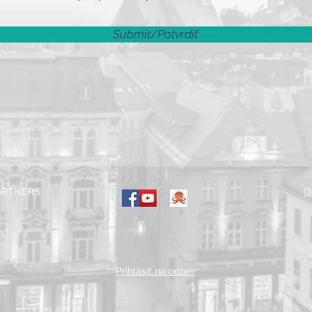
Submit/Potvrdiť
PARTNERS
O
Prihlásiť na odber