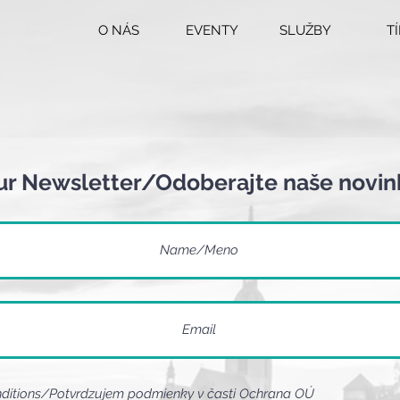
O NÁS
EVENTY
SLUŽBY
T
ur Newsletter/Odoberajte naše novin
nditions/Potvrdzujem podmienky v časti Ochrana OÚ