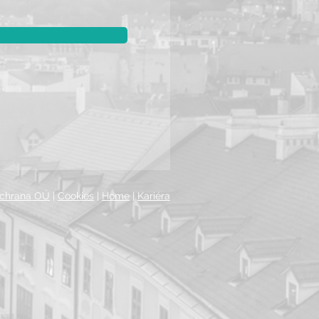
chrana OÚ
|
Cookies
|
Home
|
Kariéra