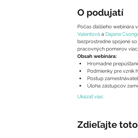
O podujatí
Počas ďalšieho webinára v 
Valentová
 a 
Dajana Csong
bezprostredne spojené so 
pracovných pomerov viace
Obsah webinára:
Hromadné prepúšťanie 
Podmienky pre vznik 
Postup zamestnávateľ
Úloha zástupcov zam
Ukázať viac
Zdieľajte tot