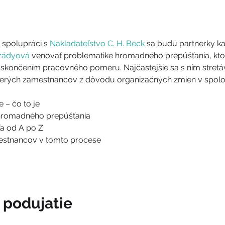
spolupráci s 
Nakladateľstvo C. H. Beck
 sa budú partnerky ka
rádyová
 venovať problematike hromadného prepúšťania, kto
skončením pracovného pomeru. Najčastejšie sa s ním stretá
rých zamestnancov z dôvodu organizačných zmien v spoloč
– čo to je
hromadného prepúšťania
a od A po Z
estnancov v tomto procese
o podujatie