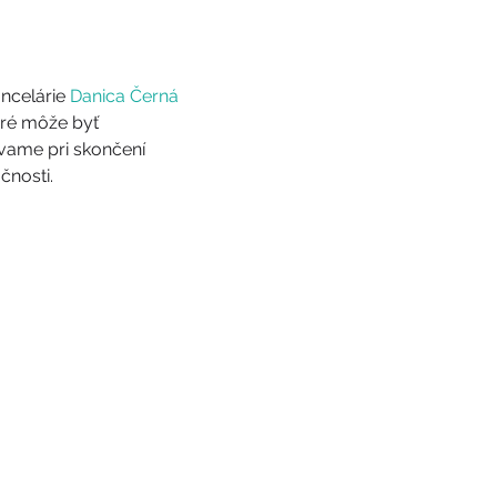
ncelárie 
Danica Černá 
ré môže byť 
vame pri skončení 
nosti.