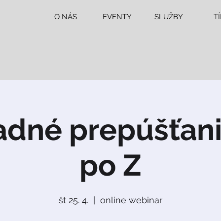
O NÁS
EVENTY
SLUŽBY
T
dné prepúšťani
po Z
št 25. 4.
  |  
online webinar