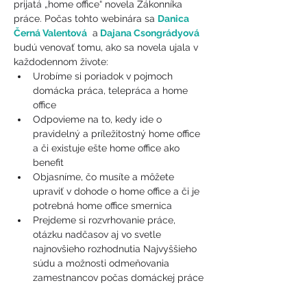
prijatá „home office“ novela Zákonníka 
práce. Počas tohto webinára sa 
Danica 
Černá Valentová
  a
 Dajana Csongrádyová
budú venovať tomu, ako sa novela ujala v 
každodennom živote:
Urobíme si poriadok v pojmoch 
domácka práca, telepráca a home 
office
Odpovieme na to, kedy ide o 
pravidelný a príležitostný home office 
a či existuje ešte home office ako 
benefit
Objasníme, čo musíte a môžete 
upraviť v dohode o home office a či je 
potrebná home office smernica
Prejdeme si rozvrhovanie práce, 
otázku nadčasov aj vo svetle 
najnovšieho rozhodnutia Najvyššieho 
súdu a možnosti odmeňovania 
zamestnancov počas domáckej práce
Doplníme, či už vieme viac o 
nákladoch na home office a o 