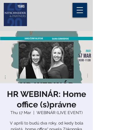
HR WEBINÁR: Home
office (s)právne
Thu 17 Mar
  |  
WEBINÁR (LIVE EVENT)
V apríli to budú dva roky, od kedy bola
prijatá „home office“ novela Zákonníka