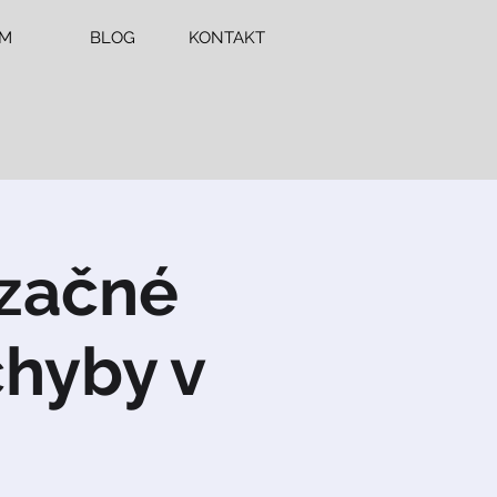
ÍM
BLOG
KONTAKT
začné
chyby v