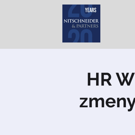
HR W
zmeny 