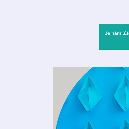
Je nám ľút