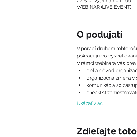
22. 6. 2023, 10:00 – 11:00
WEBINÁR (LIVE EVENT)
O podujatí
V poradí druhom tohtoroč
pokračujú vo vysvetľovaní
V rámci webinára Vás pre
cieľ a dôvod organizač
organizačná zmena v 
komunikácia so zástu
checklist zamestnávat
Ukázať viac
Zdieľajte tot