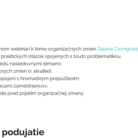
nom webinári k téme organizačných zmien 
Dajana Csongrád
 praktických otázok spojených s touto problematikou. 
vedú nasledovnými témami:
ných zmien (v skratke);
spojení s hromadným prepúšťaním;
pcami zamestnancov;
eľa pred prijatím organizačnej zmeny;
o podujatie