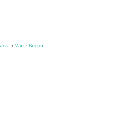
yová
 a 
Marek Bugan