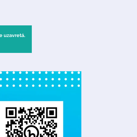
e uzavretá.