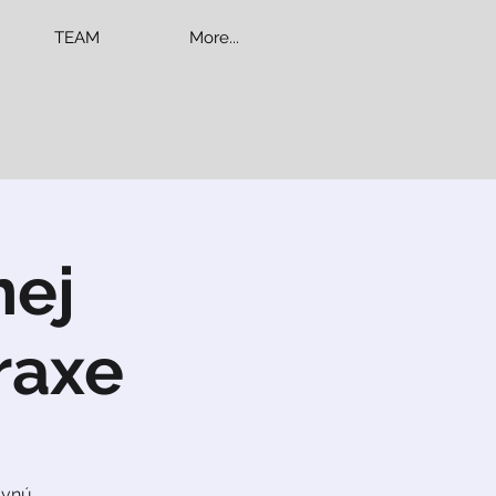
TEAM
More...
nej
praxe
ovnú