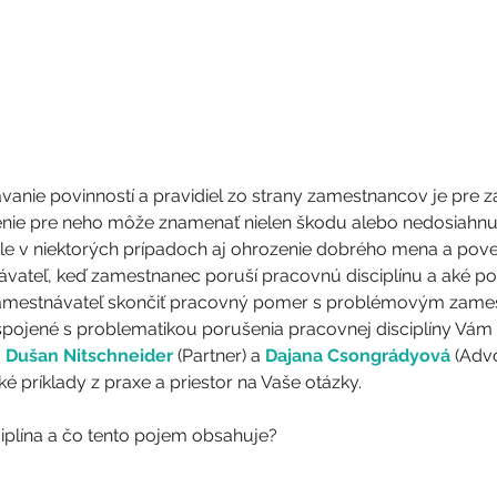
vanie povinností a pravidiel zo strany zamestnancov je pre 
nie pre neho môže znamenať nielen škodu alebo nedosiahnut
e v niektorých prípadoch aj ohrozenie dobrého mena a poves
ateľ, keď zamestnanec poruší pracovnú disciplínu a aké po
mestnávateľ skončiť pracovný pomer s problémovým zam
y spojené s problematikou porušenia pracovnej disciplíny Vá
 
Dušan Nitschneider
 (Partner) a 
Dajana Csongrádyová 
(Advo
é príklady z praxe a priestor na Vaše otázky.
ciplína a čo tento pojem obsahuje?