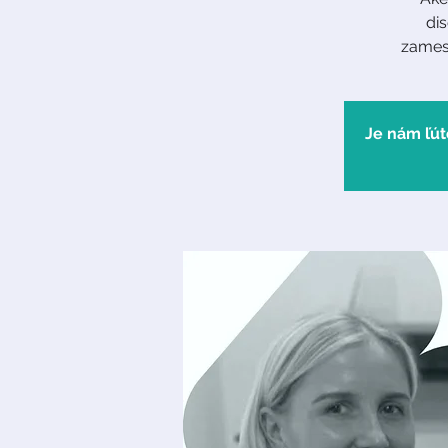
di
zames
Je nám ľút