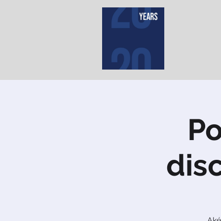
Po
disc
Aké