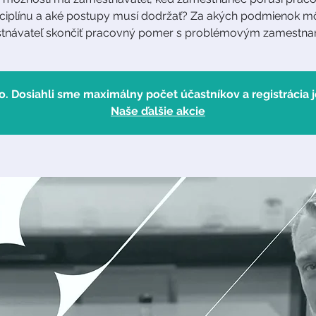
sciplínu a aké postupy musí dodržať? Za akých podmienok m
tnávateľ skončiť pracovný pomer s problémovým zamestn
o. Dosiahli sme maximálny počet účastníkov a registrácia j
Naše ďalšie akcie