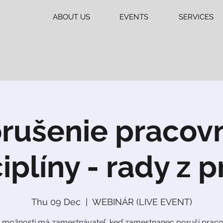
ABOUT US
EVENTS
SERVICES
rušenie pracov
iplíny - rady z 
Thu 09 Dec
  |  
WEBINÁR (LIVE EVENT)
 možnosti má zamestnávateľ, keď zamestnanec poruší prac