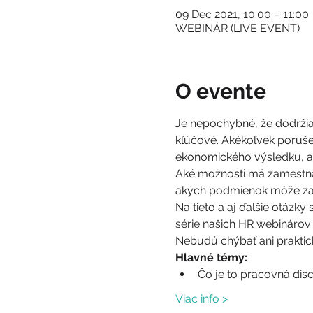
09 Dec 2021, 10:00 – 11:00
WEBINÁR (LIVE EVENT)
O evente
Je nepochybné, že dodržia
kľúčové. Akékoľvek poruše
ekonomického výsledku, al
Aké možnosti má zamestnáv
akých podmienok môže za
Na tieto a aj ďalšie otázk
série našich HR webinárov 
Nebudú chýbať ani praktick
Hlavné témy:
Čo je to pracovná dis
Viac info >