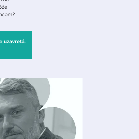
ôže
ancom?
e uzavretá.