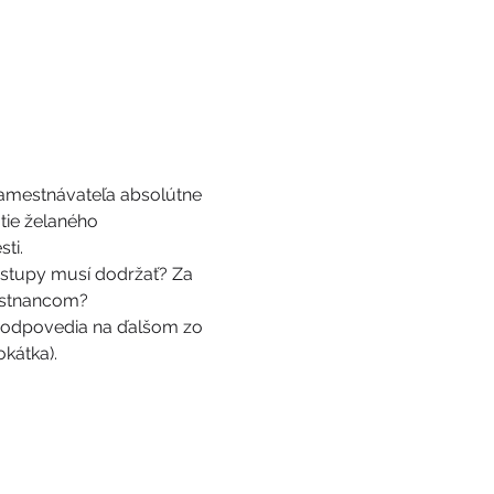
zamestnávateľa absolútne 
ie želaného 
ti. 
stupy musí dodržať? Za 
estnancom?
m odpovedia na ďalšom zo 
kátka). 