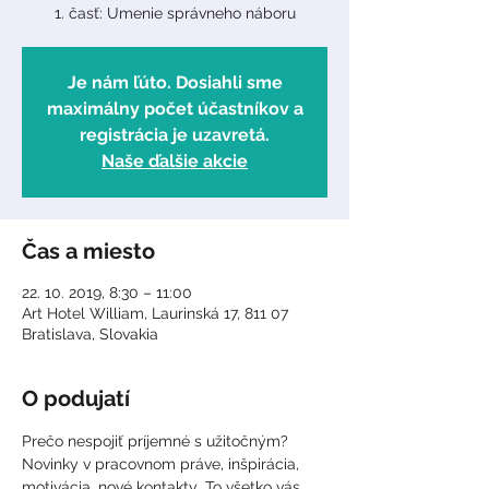
Je nám ľúto. Dosiahli sme
maximálny počet účastníkov a
registrácia je uzavretá.
Naše ďalšie akcie
Čas a miesto
22. 10. 2019, 8:30 – 11:00
Art Hotel William, Laurinská 17, 811 07
Bratislava, Slovakia
O podujatí
Prečo nespojiť príjemné s užitočným? 
Novinky v pracovnom práve, inšpirácia, 
motivácia, nové kontakty...To všetko vás 