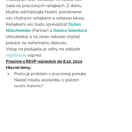
čaká na pracovných raňajkách. Z domu 
kľudne odchádzajte hladní, ponúkneme 
vás chutnými raňajkami a voňavou kávou.
Raňajkami vás budú sprevádzať 
Dušan 
Nitschneider
 (Partner) a 
Danica Valentová
(Advokátka) a na záver nebude chýbať 
priestor na neformálnu diskusiu. 
Vstup na podujatie je voľný na základe 
registrácie 
vopred.
Prosíme o RSVP najneskôr do 8.10. 2019
Hlavné témy:
Prečo je problém v pracovnej ponuke 
hľadať mladú asistentku s platom 
podľa dohody?
Ukázať viac
Zdieľajte toto podujatie