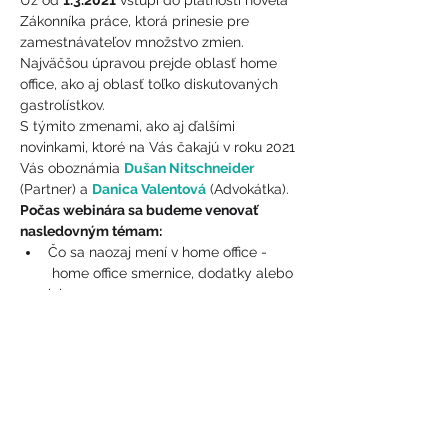
Už od 
1.3.2021
 vstúpi do platnosti novela 
Zákonníka práce, ktorá prinesie pre 
zamestnávateľov množstvo zmien. 
Najväčšou úpravou prejde oblasť home 
office, ako aj oblasť toľko diskutovaných 
gastrolístkov.
S týmito zmenami, ako aj ďalšími 
novinkami, ktoré na Vás čakajú v roku 2021 
Vás oboznámia 
Dušan Nitschneider
(Partner) a 
Danica Valentová
 (Advokátka).
Počas webinára sa budeme venovať 
nasledovným témam:
Čo sa naozaj mení v home office - 
 home office smernice, dodatky alebo 
ich zmeny
Ako na pracovný čas, náklady, BYOD 
smernice a BOZP počas home office
Ukázať viac
Zdieľajte toto podujatie